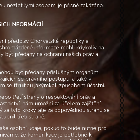
.eu nezletilými osobami je přísně zakázáno.
ICH NFORMÁCIÍ
ávní předpisy Chorvatské republiky a
 shromážděné informace mohli kdykoliv na
ly být předány na ochranu našich práv a
mohou být předány příslušným orgánům
kajících se právního postupu, a také v
m se ffruit.eu jakýmkoli způsobem účastní.
bo třetí strany o respektování práv a
lastnictví, nám umožní za účelem zajištění
ný za tyto kroky, ale za odpovědnou stranu se
tupnil třetí straně.
vaše osobní údaje, pokud to bude nutné pro
níváme, že komunikace je potřebné k