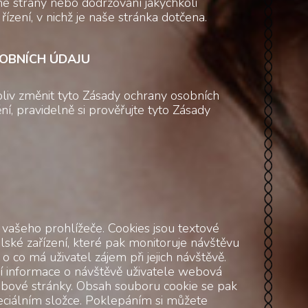
né strany nebo dodržování jakýchkoli
řízení, v nichž je naše stránka dotčena.
OBNÍCH ÚDAJU
koliv změnit tyto Zásady ochrany osobních
í, pravidelně si prověřujte tyto Zásady
vašeho prohlížeče. Cookies jsou textové
lské zařízení, které pak monitoruje návštěvu
 o co má uživatel zájem při jejich návštěvě.
í informace o návštěvě uživatele webová
ebové stránky. Obsah souboru cookie se pak
peciálním složce. Poklepáním si můžete