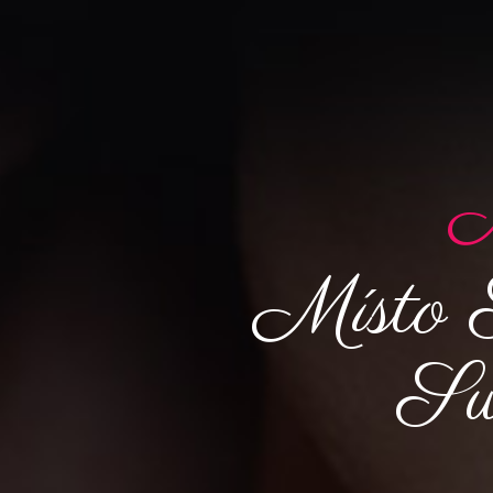
M
Místo 
Sw