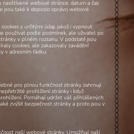
 o navštívené webové stránce, datum a čas
e jsou také k dispozici správci webové
okies s určitými údaji, jakož i vypnout
je používat podle podmínek, ale uživatel po
stránky v plném rozsahu. V podstatě jsou
íraly cookies, ale zakazovaly zavádění
ky v adresním řádku.
ebné pro plnou funkčnost stránky zahrnují
epřetržité prohlížení stránky i když
prohlížení. Pomáhají udržet váš přihlášených
aké zvýšit bezpečnost stránky a proto jsou v
kčnost naší webové stránky. Umožňují naší