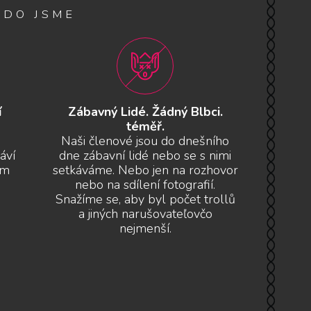
KDO JSME
í
Zábavný Lidé. Žádný Blbci.
téměř.
Naši členové jsou do dnešního
áví
dne zábavní lidé nebo se s nimi
ám
setkáváme. Nebo jen na rozhovor
nebo na sdílení fotografií.
Snažíme se, aby byl počet trollů
a jiných narušovateľovčo
nejmenší.