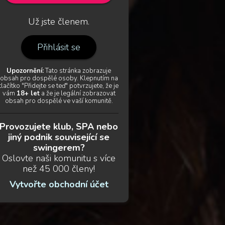
Už jste členem.
Přihlásit se
Upozornění:
Tato stránka zobrazuje
obsah pro dospělé osoby. Klepnutím na
tlačítko "Přidejte se teď" potvrzujete, že je
vám
18+ let
a že je legální zobrazovat
obsah pro dospělé ve vaší komunitě.
Provozujete klub, SPA nebo
jiný podnik související se
swingerem?
Oslovte naši komunitu s více
než 45 000 členy!
Vytvořte obchodní účet