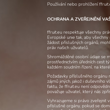
Používání nebo prohlížení ffruit
OCHRANA A ZVEŘEJNĚNÍ VAŠ
ffruit.eu respektuje všechny pr
Evropské unie tak, aby všechny
žádost příslušných orgánů, moh
práv našich uživatelů.
Shromážděné osobní údaje se 
prostřednictvím úředních cest tý
každém soudním řízení, na které
Požadavky příslušného orgánu ne
zájmů jiných, jakož i duševního v
faktu, že ffruit.eu není odpověd
považuje uživatel, který nás zpřís
Vyhrazujeme si právo zveřejnit 
příslušné orgány, pokud se dom