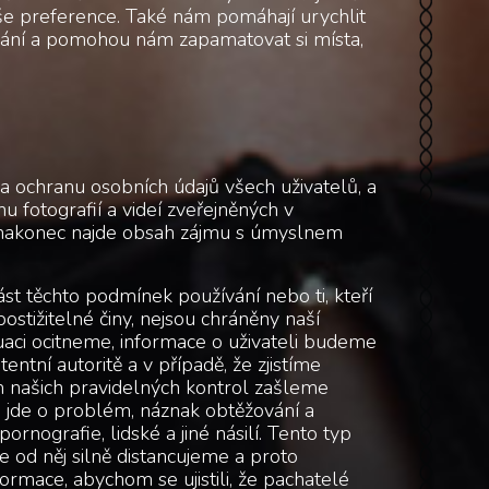
še preference. Také nám pomáhají urychlit
ávání a pomohou nám zapamatovat si místa,
 ochranu osobních údajů všech uživatelů, a
u fotografií a videí zveřejněných v
erá nakonec najde obsah zájmu s úmyslnem
ást těchto podmínek používání nebo ti, kteří
stižitelné činy, nejsou chráněny naší
uaci ocitneme, informace o uživateli budeme
tentní autoritě a v případě, že zjistíme
m našich pravidelných kontrol zašleme
d jde o problém, náznak obtěžování a
 pornografie, lidské a jiné násilí. Tento typ
e od něj silně distancujeme a proto
rmace, abychom se ujistili, že pachatelé