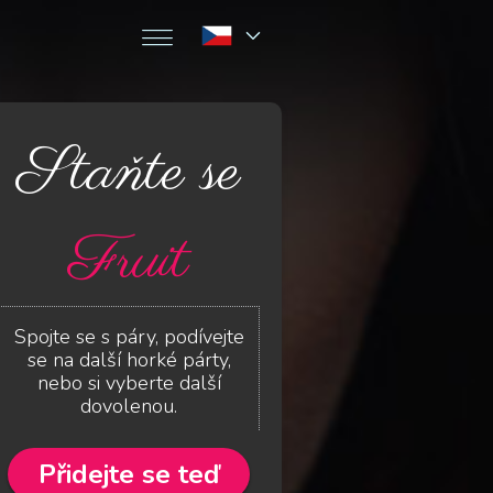
Staňte se
Fruit
Spojte se s páry, podívejte
se na další horké párty,
nebo si vyberte další
dovolenou.
Přidejte se teď