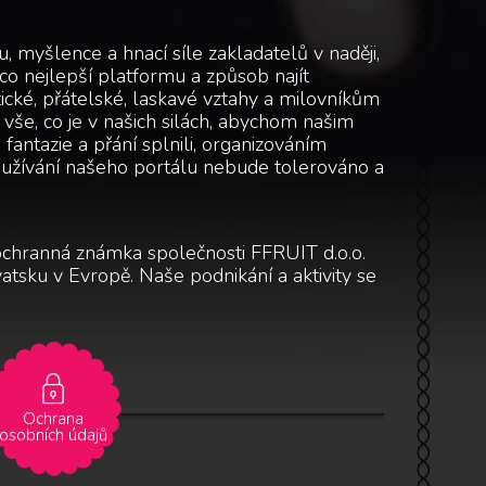
u, myšlence a hnací síle zakladatelů v naději,
o nejlepší platformu a způsob najít
tické, přátelské, laskavé vztahy a milovníkům
 vše, co je v našich silách, abychom našim
fantazie a přání splnili, organizováním
neužívání našeho portálu nebude tolerováno a
 ochranná známka společnosti FFRUIT d.o.o.
atsku v Evropě. Naše podnikání a aktivity se
Ochrana
osobních údajů