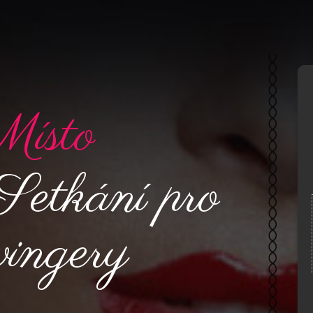
ísto
Setkání pro
ingery