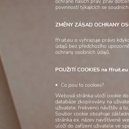
ochraně našich práv, práv dotče
povinností týkajících se soudních 
ZMĚNY ZÁSAD OCHRANY OS
ffruit.eu si vyhrazuje právo kdy
údajů bez předchozího upozorněn
ochrany osobních údajů.
POUŽITÍ COOKIES na ffruit.eu
Co jsou to cookies?
Webová stránka uloží cookie do 
databáze zkopírovány na uživate
uživatele, frekvenci návštěv a to,
Soubor cookie obsahuje základn
stránka ex. název navštívené w
uloží do zařízení uživatele ve s