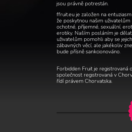
jsou právně potrestán.
ffruit.eu je založen na entuziasm
že poskytnou našim uživatelům c
ochotné, příjemné, sexuální, ero
erotiky. Naším posláním je dělat
uživatelům pomohli aby se jejich 
zábavných věcí, ale jakékoliv z
bude přísně sankcionováno.
Forbidden Fruit je registrovaná
společnost registrovaná v Chorv
řídí právem Chorvatska.