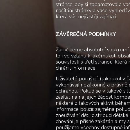
stránce, aby si zapamatovala va
načítání stránky a vaše vyhled
která vás nejčastěji zajímají.
ZÁVĚREČNÁ PODMÍNKY
Zaručujeme absolutní soukromí a
to i ve vztahu k jakémukoli obsah
souvislosti s třetí stranou, kt
chránit informace.
Uživatelé porušující jakoukoliv č
vykonávají nezákonné a právně po
ochranou. Pokud se v takové sit
zasílat na na jejich žádost kompe
některé z takových aktivit běhe
informace policii: zejména poku
zneužívání dětí, distribuci dětské
chování je přísně zakázán a my s
použijeme všechny dostupné info