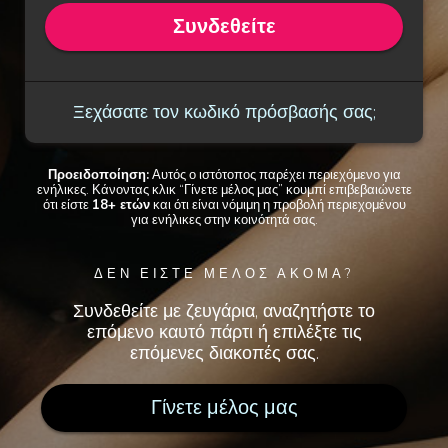
Συνδεθείτε
Ξεχάσατε τον κωδικό πρόσβασής σας;
Προειδοποίηση:
Αυτός ο ιστότοπος παρέχει περιεχόμενο για
ενήλικες. Κάνοντας κλικ “Γίνετε μέλος μας” κουμπί επιβεβαιώνετε
ότι είστε
18+ ετών
και ότι είναι νόμιμη η προβολή περιεχομένου
για ενήλικες στην κοινότητά σας.
ΔΕΝ ΕΙΣΤΕ ΜΕΛΟΣ ΑΚΟΜΑ?
Συνδεθείτε με ζευγάρια, αναζητήστε το
επόμενο καυτό πάρτι ή επιλέξτε τις
επόμενες διακοπές σας.
Γίνετε μέλος μας