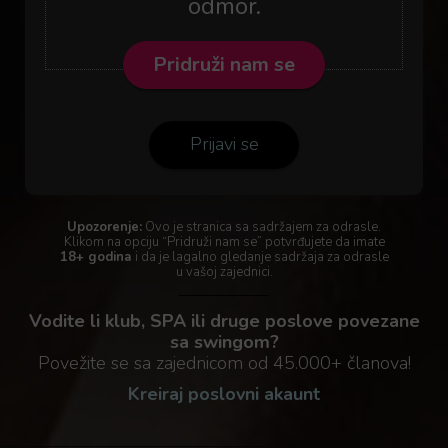
odmor.
Pridruži nam se
Prijavi se
Upozorenje:
Ovo je stranica sa sadržajem za odrasle.
Klikom na opciju “Pridruži nam se” potvrđujete da imate
18+ godina
i da je lagalno gledanje sadržaja za odrasle
u vašoj zajednici.
Vodite li klub, SPA ili druge poslove povezane
sa swingom?
Povežite se sa zajednicom od 45.000+ članova!
Kreiraj poslovni akaunt