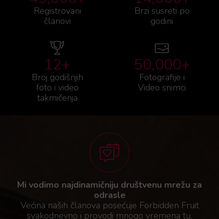
Registrovani
Brzi susreti po
članovi
godini
12+
50,000+
Broj godišnjih
Fotografije i
foto i video
Video snimci
takmičenja
Mi vodimo najdinamičniju društvenu mrežu za
odrasle
Većina naših članova posećuje Forbidden Fruit
svakodnevno i provodi mnogo vremena tu.