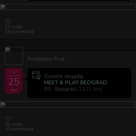
14 sviđa
18 komentara
Forbidden Fruit
СЕП
Zvanični događaj
25
MEET & PLAY BEOGRAD
RS · Beograd
(1531 km)
пет
36 sviđa
20 komentara