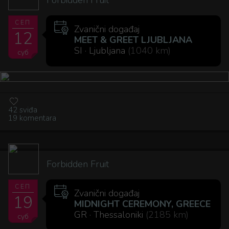
СЕП
Zvanični događaj
12
MEET & GREET LJUBLJANA
SI · Ljubljana
(1040 km)
суб
42 sviđa
19 komentara
Forbidden Fruit
СЕП
Zvanični događaj
19
MIDNIGHT CEREMONY, GREECE
GR · Thessaloniki
(2185 km)
суб