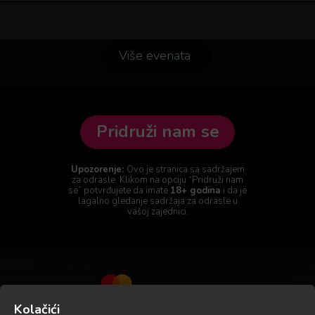
Više evenata
Pridruži nam se
Upozorenje:
Ovo je stranica sa sadržajem
za odrasle. Klikom na opciju “Pridruži nam
se” potvrđujete da imate
18+ godina
i da je
lagalno gledanje sadržaja za odrasle u
vašoj zajednici.
Kolačići