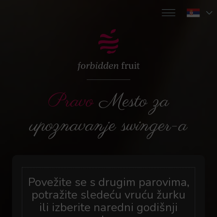
Pravo
Mesto za
upoznavanje swinger-a
Povežite se s drugim parovima,
potražite sledeću vruću žurku
ili izberite naredni godišnji