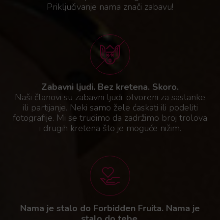
Priključivanje nama znači zabavu!
Zabavni ljudi. Bez kretena. Skoro.
Naši članovi su zabavni ljudi, otvoreni za sastanke
ili partijanje. Neki samo žele ćaskati ili podeliti
fotografije. Mi se trudimo da zadržimo broj trolova
i drugih kretena što je moguće nižim.
Nama je stalo do Forbidden Fruita. Nama je
stalo do tebe.