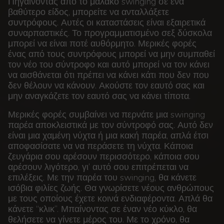
Πηγαίνοντας από το μαλακό swinging σε ένα
βαθύτερο είδος, μπορείτε να ανταλλάξετε
συντρόφους. Αυτές οι καταστάσεις είναι εξαιρετικά
συναρπαστικές. Το προγραμματισμένο σεξ δύσκολα
μπορεί να είναι ποτέ αυθόρμητο. Μερικές φορές
ένας από τους συντρόφους μπορεί να μην συμπαθεί
τον νέο του σύντροφο και αυτό μπορεί να τον κάνει
να αισθάνεται ότι πρέπει να κάνει κάτι που δεν που
δεν θέλουν να κάνουν. Ακούστε τον εαυτό σας και
μην αναγκάζετε τον εαυτό σας να κάνει τίποτα.
Μερικές φορές συμβαίνει να περνάτε μια swinging
παρέα αποκλειστικά με τον σύντροφό σας. Αυτό δεν
είναι μια χαμένη νύχτα ή μια κακή παρέα, απλά έτσι
αποφασίσατε να να περάσετε τη νύχτα. Κάποια
ζευγάρια σου αρέσουν περισσότερο, κάποια σου
αρέσουν λιγότερο, γι’ αυτό σου επιτρέπεται να
επιλέξεις. Με την παρέα του swinging, θα κάνετε
ισόβια φιλίες ζωής. Θα γνωρίσετε νέους ανθρώπους
με τους οποίους έχετε κοινά ενδιαφέροντα. Απλά θα
κάνετε “κλικ”. Μπαίνοντας σε έναν νέο κύκλο, θα
θελήσετε να γίνετε μέρος του. Με το χρόνο, θα