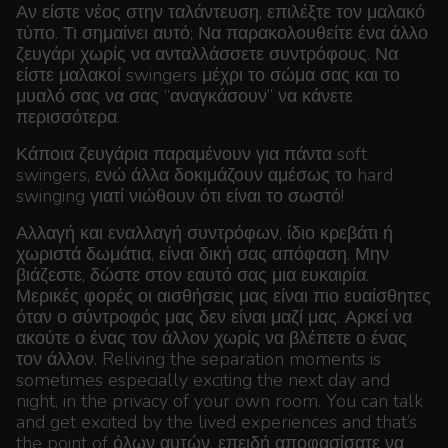
Αν είστε νέος στην ταλάντευση, επιλέξτε τον μαλακό
τύπο. Τι σημαίνει αυτό; Να παρακολουθείτε ένα άλλο
ζευγάρι χωρίς να ανταλλάσσετε συντρόφους. Να
είστε μαλακοί swingers μέχρι το σώμα σας και το
μυαλό σας να σας “αναγκάσουν” να κάνετε
περισσότερα.
Κάποια ζευγάρια παραμένουν για πάντα soft
swingers, ενώ άλλα δοκιμάζουν αμέσως το hard
swinging γιατί νιώθουν ότι είναι το σωστό!
Αλλαγή και εναλλαγή συντρόφων, ίδιο κρεβάτι ή
χωριστά δωμάτια, είναι δική σας απόφαση. Μην
βιάζεστε, δώστε στον εαυτό σας μια ευκαιρία.
Μερικές φορές οι αισθήσεις μας είναι πιο ευαίσθητες
όταν ο σύντροφός μας δεν είναι μαζί μας. Αρκεί να
ακούτε ο ένας τον άλλον χωρίς να βλέπετε ο ένας
τον άλλον. Reliving the separation moments is
sometimes especially exciting the next day and
night, in the privacy of your own room. You can talk
and get excited by the lived experiences and that’s
the point of όλων αυτών, επειδή αποφασίσατε να