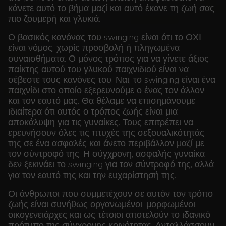
κάνετε αυτό το βήμα μαζί και αυτό έκανε τη ζωή σας
πιο ζουμερή και γλυκιά.
Ο βασικός κανόνας του swinging είναι ότι το ΟΧΙ
είναι νόμος, χωρίς προσβολή ή πληγωμένα
συναισθήματα. Ο μόνος τρόπος για να γίνετε άξιος
παίκτης αυτού του γλυκού παιχνιδιού είναι να
σέβεστε τους κανόνες του. Ναι, το swinging είναι ένα
παιχνίδι στο οποίο εξερευνούμε ο ένας τον άλλον
και τον εαυτό μας. Θα θέλαμε να επισημάνουμε
ιδιαίτερα ότι αυτός ο τρόπος ζωής είναι μια
αποκάλυψη για τις γυναίκες. Τους επιτρέπει να
ερευνήσουν όλες τις πτυχές της σεξουαλικότητάς
της σε ένα ασφαλές και άνετο περιβάλλον μαζί με
τον σύντροφό της. Η σύγχρονη, ασφαλής γυναίκα
δεν ξεκινάει το swinging για τον σύντροφό της, αλλά
για τον εαυτό της και την ευχαρίστησή της.
Οι άνθρωποι που συμμετέχουν σε αυτόν τον τρόπο
ζωής είναι συνήθως οργανωμένοι, μορφωμένοι,
οικογενειάρχες και ως τέτοιοι αποτελούν το ιδανικό
πρότυπο της σύγχρονης κοινότητας. Ανταλλάσσουν