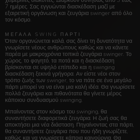
χειμερινές διακοπές. Διαρκούν συνήθως από 3 έως
7 ημέρες. Σας εγγυώνται διασκέδαση μαζί με
εξαιρετική οργάνωση και ζευγάρια swinger από όλο
τον κόσμο.
ΜΕΓΑΛΑ SWING ΠΑΡΤΙ
Όταν οργανώνεται καλά, σας δίνει τη δυνατότητα να
γνωρίσετε νέους ανθρώπους καθώς και να κάνετε
παρέα με μακροχρόνια τοπικά ζευγάρια swinger. Το
χώρος, το φαγητό, τα ποτά και η διασκέδαση
βρίσκονται σε υψηλό επίπεδο και η swinging
διασκέδαση ξεκινά γρήγορα. Αν είστε νέοι στον
τρόπο ζωής των swinger, το να πάτε σε ένα μεγάλο
πάρτι μπορεί να να είναι μια καλή ιδέα. Θα γνωρίσετε
πολλά ζευγάρια και πιθανότατα θα γίνετε μέρος
κάποιου συνδυασμού swinging.
Μπαίνοντας στον κόσμο του swinging, θα
συναντήσετε διαφορετικά ζευγάρια. Η ζωή σας θα
αποκτήσει μια νέα διάσταση. Πηγαίνοντας στα πάρτι,
θα συναντήσετε ζευγάρια που που ήδη γνωρίζετε,
καθώς και να γνωρίσετε κάποια καινούργια. Θα