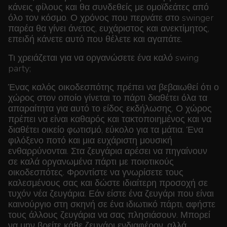
κάνεις φίλους και θα συνδεθείς με ομοϊδεάτες από
όλο τον κόσμο. Ο χρόνος που περνάτε στο swinger
παρέα θα γίνει άνετος, ευχάριστος και ανεκτίμητος,
επειδή κάνετε αυτό που θέλετε και αγαπάτε.
Τι χρειάζεται για να οργανώσετε ένα καλό swing
party;
Ένας καλός οικοδεσπότης πρέπει να βεβαιωθεί ότι ο
χώρος στον οποίο γίνεται το πάρτι διαθέτει όλα τα
απαραίτητα για αυτό το είδος εκδήλωσης. Ο χώρος
πρέπει να είναι καθαρός και τακτοποιημένος και να
διαθέτει οικείο φωτισμό, εύκολο για τα μάτια. Ένα
φιλόξενο ποτό και μια ευχάριστη μουσική
ενθαρρύνονται. Στα ζευγάρια αρέσει να πηγαίνουν
σε καλά οργανωμένα πάρτι με ποιοτικούς
οικοδεσπότες. Φροντίστε να γνωρίσετε τους
καλεσμένους σας και δώστε ιδιαίτερη προσοχή σε
τυχόν νέα ζευγάρια. Εάν είστε ένα ζευγάρι που είναι
καινούργιο στη σκηνή σε ένα ιδιωτικό πάρτι, αφήστε
τους άλλους ζευγάρια να σας πλησιάσουν. Μπορεί
να μην βρείτε κάθε ζευγάρι ενδιαφέρον, αλλά