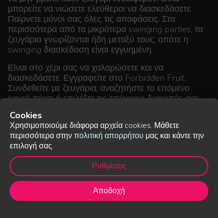
μπορείτε να νιώσετε ελεύθεροι να διασκεδάσετε.
Παίρνετε μόνοι σας όλες τις αποφάσεις. Στα
περισσότερα από τα μικρότερα swinging parties, τα
ζευγάρια γνωρίζονται ήδη μεταξύ τους, οπότε η
swinging διασκέδαση είναι εγγυημένη.
Είναι στο χέρι σας να χαλαρώσετε και να
διασκεδάσετε. Εγγραφείτε στο Forbidden Fruit.
Συνδεθείτε με ζευγάρια, αναζητήστε το επόμενο
καυτό πάρτι ή επιλέξτε τις επόμενες διακοπές σας.
Cookies
Χρησιμοποιούμε διάφορα αρχεία cookies. Μάθετε
Οι φωτογραφίες που παρουσιάζονται είναι συμβολικές.
περισσότερα στην
πολιτική απορρήτου
μας και κάντε την
επιλογή σας.
© 2015 Forbidden fruit
Ρυθμίσεις
Οροι και Προϋποθέσεις
·
Πολιτική απορρήτου
·
info@ffruit.eu
Αποδοχή