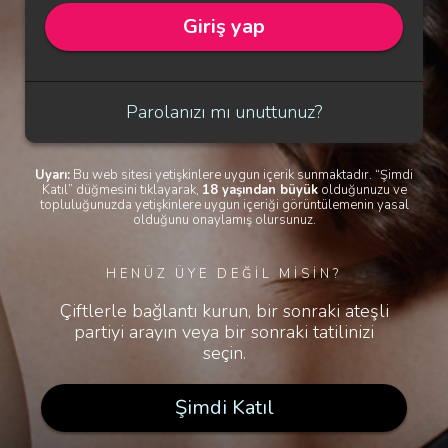
Giriş yap
Parolanızı mı unuttunuz?
Uyarı:
Bu web sitesi yetişkinlere uygun içerik sunmaktadır. “Şimdi
Katıl” düğmesini tıklayarak,
18 yaşından büyük
olduğunuzu ve
topluluğunuzda yetişkinlere uygun içeriği görüntülemenin yasal
olduğunu onaylamış olursunuz.
HENÜZ ÜYE DEĞİL MİSİN?
Çiftlerle bağlantı kurun, bir sonraki ateşli
partiyi arayın veya bir sonraki tatilinizi
seçin.
Şimdi Katıl