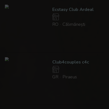
Ecstasy Club Ardeal
RO
Călimănești
·
Club4couples c4c
GR
Piraeus
·