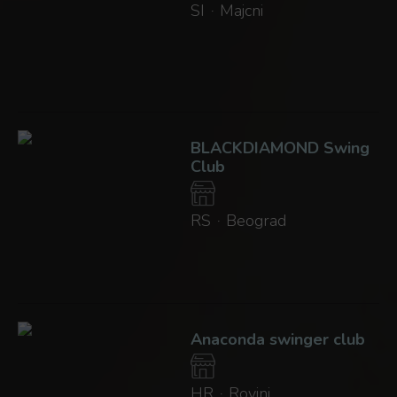
SI
Majcni
·
BLACKDIAMOND Swing
Club
RS
Beograd
·
Anaconda swinger club
HR
Rovinj
·