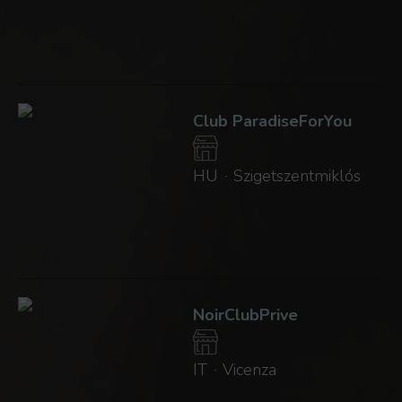
Club ParadiseForYou
HU
Szigetszentmiklós
·
NoirClubPrive
IT
Vicenza
·