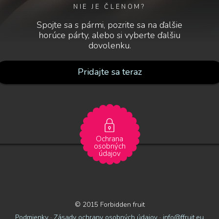
NIE JE ČLENOM?
Spojte sa s pármi, pozrite sa na ďalšie
horúce párty, alebo si vyberte ďalšiu
dovolenku.
Pridajte sa teraz
Ochrana
osobných
údajov
© 2015 Forbidden fruit
Podmienky
·
Zásady ochrany osobných údajov
·
info@ffruit.eu