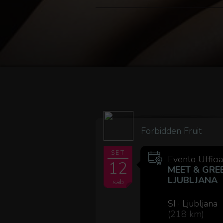
Forbidden Fruit
SET
Evento Uffici
12
MEET & GRE
LJUBLJANA
sab
SI · Ljubljana
(218 km)