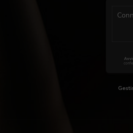
Conne
Avvi
confe
Gestis