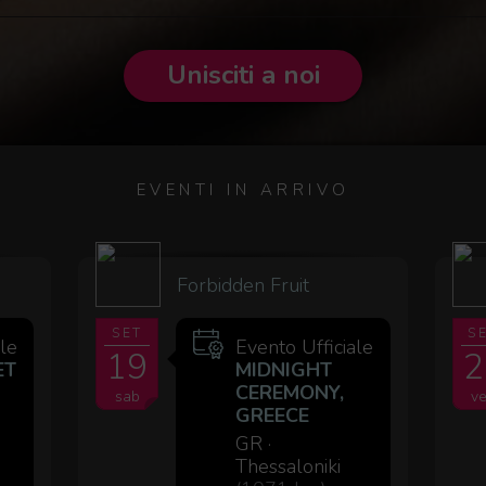
Unisciti a noi
EVENTI IN ARRIVO
Forbidden Fruit
SET
S
ale
Evento Ufficiale
19
2
ET
MIDNIGHT
CEREMONY,
sab
v
GREECE
GR ·
Thessaloniki