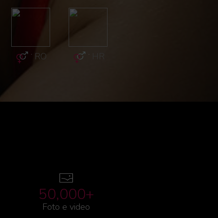
·
RO
·
HR
·
HR
·
R
50,000+
Foto e video