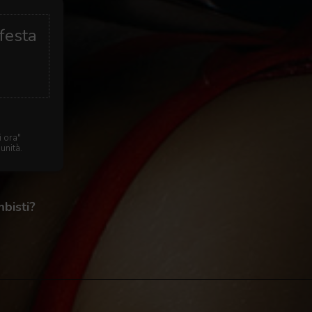
 festa
i ora"
unità.
mbisti?