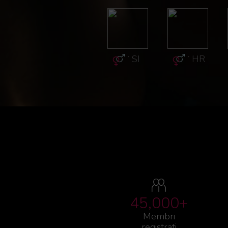
·
GR
·
GR
·
SI
·
HR
45,000+
Membri
registrati