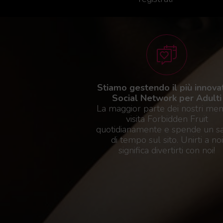
Stiamo gestendo il più innova
Social Network per Adulti
La maggior parte dei nostri me
visita Forbidden Fruit
quotidianamente e spende un s
di tempo sul sito. Unirti a noi
significa divertirti con noi!