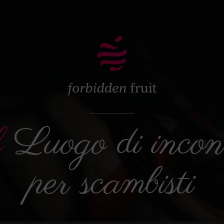
l
Luogo di incon
per scambisti