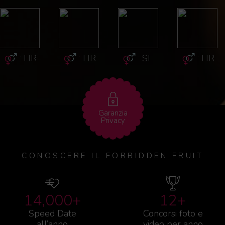
·
HR
·
HR
·
SI
·
HR
Garanzia
Privacy
CONOSCERE IL FORBIDDEN FRUIT
14,000+
12+
Speed Date
Concorsi foto e
all’anno
video per anno