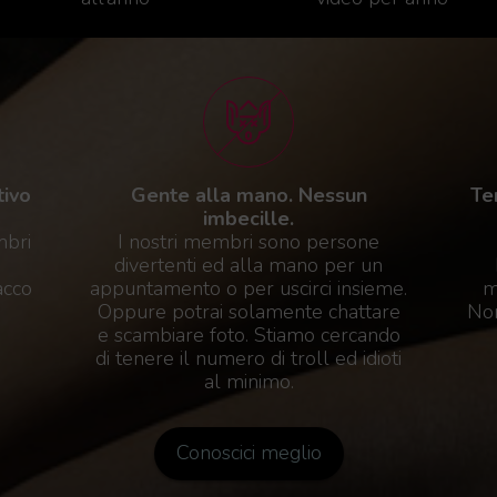
tivo
Gente alla mano. Nessun
Te
imbecille.
mbri
I nostri membri sono persone
divertenti ed alla mano per un
acco
appuntamento o per uscirci insieme.
m
Oppure potrai solamente chattare
Non
e scambiare foto. Stiamo cercando
di tenere il numero di troll ed idioti
al minimo.
Conoscici meglio